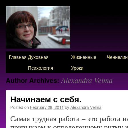
Skip
Главная
Духовная
Жизненные
Ченнелин
to
Психология
Уроки
Alexandra Velma
Author Archives:
content
Начинаем с себя.
Posted on
February 28, 2011
by
Alexandra Velma
Самая трудная работа – это работа 
привыкаем к определенному ритму ж